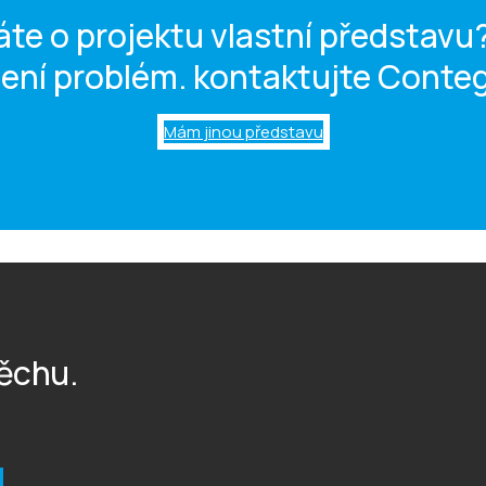
te o projektu vlastní představu
není problém. kontaktujte Conte
Mám jinou představu
ěchu.