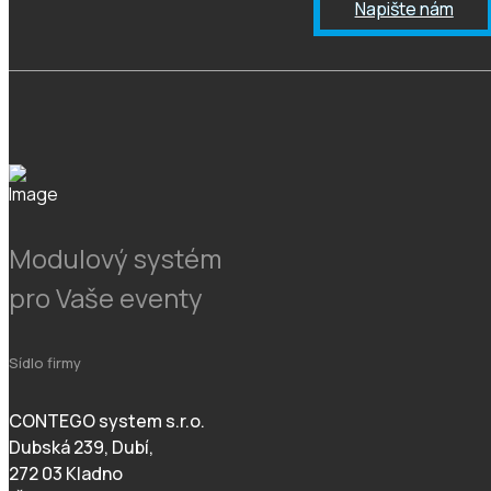
Napište nám
Modulový systém
pro Vaše eventy
Sídlo firmy
CONTEGO system s.r.o.
Dubská 239, Dubí,
272 03 Kladno